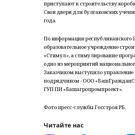
приступают к строительству короб
Свои двери для булгаковских учени
года.
По информации республиканского Г
образовательное учреждение строи
«Стимул», а стимулирование прогр
одно из мероприятий национального
Заказчиком выступило управление 
подрядчиком - ООО «БашГражданСт
ГУП ПИ «Башагропромпроект».
Фото пресс-службы Госстроя РБ.
Читайте нас