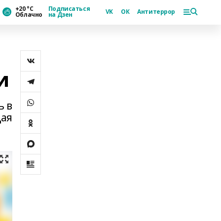
+20 °С
Подписаться
VK
ОК
Антитеррор
Облачно
на Дзен
и
ь в
щая