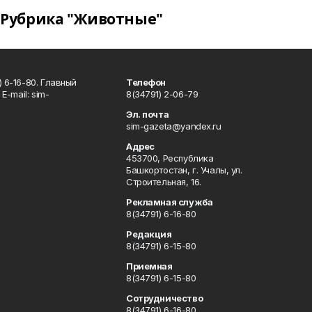
Рубрика "Животные"
 6-16-80. Главный
Телефон
Е-mаil: sim-
8(34791) 2-06-79
Эл. почта
sim-gazeta@yandex.ru
Адрес
453700, Республика
Башкортостан, г. Учалы, ул.
Строительная, 16.
Рекламная служба
8(34791) 6-16-80
Редакция
8(34791) 6-15-80
Приемная
8(34791) 6-15-80
Сотрудничество
8(34791) 6-16-80