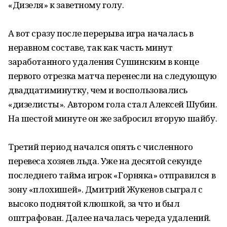
«Дизеля» к заветному голу.
А вот сразу после перерыва игра началась в
неравном составе, так как часть минут
заработанного удаления Сушинским в конце
первого отрезка матча перенесли на следующую
двадцатиминутку, чем и воспользовались
«дизелисты». Автором гола стал Алексей Шубин.
На шестой минуте он же забросил вторую шайбу.
Третий период начался опять с численного
перевеса хозяев льда. Уже на десятой секунде
последнего тайма игрок «Горняка» отправился в
зону «плохишей». Дмитрий Жукенов сыграл с
высоко поднятой клюшкой, за что и был
оштрафован. Далее началась череда удалений.