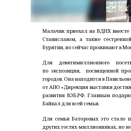
Мальчик приехал на ВДНХ вместе 
Станиславом, а также сестренко
Бурятии, но сейчас проживают в Мос
Для девятимиллионного посе
по экспозиции, посвященной пр
городов. Она находится в Павильон
от АНО «Дирекция выставки достиж
развития ВЭБ.РФ. Главным подарк
Байкал для всей семьи.
Для семьи Баторовых это стало 
других гостях-миллионниках, но н