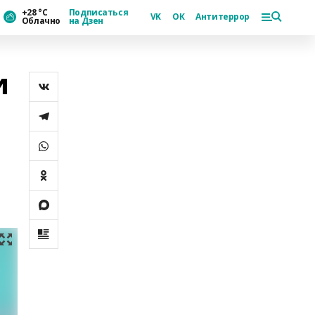
+28 °С
Подписаться
VK
ОК
Антитеррор
Облачно
на Дзен
и