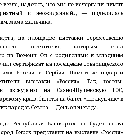
е везло, надеюсь, что мы не исчерпали лимит
приятный и неожиданный», — поделилась
ич, мама мальчика.
марта, на площадке выставки торжественно
лионного посетителя, которым стал
ер из Тюмени. Он с родителями и младшим
учил сертификат на посещение товарищеского
ными России и Сербии. Памятные подарки
ители выставки «Россия». Так, гостям-
 экскурсию на Саяно-Шушенскую ГЭС,
арскому краю, билеты на балет «Щелкунчик» в
ик народов Севера — День оленевода.
енде Республики Башкортостан будет снова
ород Бирск представит на выставке «Россия»