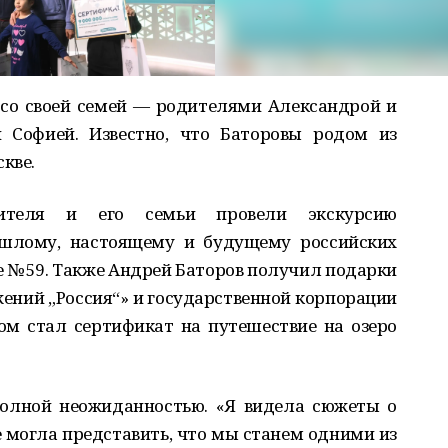
со своей семей — родителями Александрой и
й Софией. Известно, что Баторовы родом из
кве.
тителя и его семьи провели экскурсию
ошлому, настоящему и будущему российских
е № 59. Также Андрей Баторов получил подарки
ений „Россия“» и государственной корпорации
ом стал сертификат на путешествие на озеро
полной неожиданностью. «Я видела сюжеты о
е могла представить, что мы станем одними из