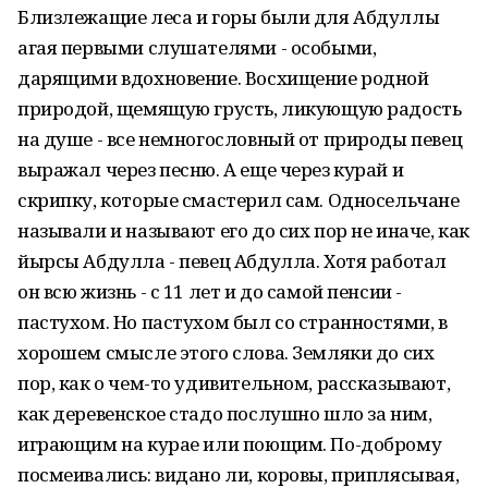
Близлежащие леса и горы были для Абдуллы
агая первыми слушателями - особыми,
дарящими вдохновение. Восхищение родной
природой, щемящую грусть, ликующую радость
на душе - все немногословный от природы певец
выражал через песню. А еще через курай и
скрипку, которые смастерил сам. Односельчане
называли и называют его до сих пор не иначе, как
йырсы Абдулла - певец Абдулла. Хотя работал
он всю жизнь - с 11 лет и до самой пенсии -
пастухом. Но пастухом был со странностями, в
хорошем смысле этого слова. Земляки до сих
пор, как о чем-то удивительном, рассказывают,
как деревенское стадо послушно шло за ним,
играющим на курае или поющим. По-доброму
посмеивались: видано ли, коровы, приплясывая,