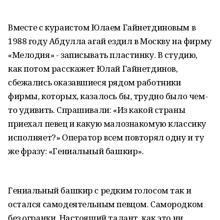
Вместе с кураистом Юлаем Гайнетдиновым в
1988 году Абдулла агай ездил в Москву на фирму
«Мелодия» - записывать пластинку. В студию,
как потом расскажет Юлай Гайнетдинов,
сбежались оказавшиеся рядом работники
фирмы, которых, казалось бы, трудно было чем-
то удивить. Спрашивали: «Из какой страны
приехал певец и какую малознакомую классику
исполняет?» Оператор всем повторял одну и ту
же фразу: «Гениальный башкир».
Гениальный башкир с редким голосом так и
остался самодеятельным певцом. Самородком
без огранки. Настоящий талант, как это ни