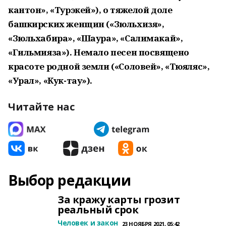
кантон», «Турэкей»), о тяжелой доле
башкирских женщин («Зюльхизя»,
«Зюльхабира», «Шаура», «Салимакай»,
«Гильмияза»). Немало песен посвящено
красоте родной земли («Соловей», «Тюяляс»,
«Урал», «Кук-тау»).
Читайте нас
Выбор редакции
За кражу карты грозит
реальный срок
Человек и закон
23 НОЯБРЯ 2021, 05:42