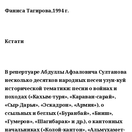
Фаниса Тагирова,1994 г.
Кстати
В репертуаре Абдуллы Афзаловича Султанова
несколько десятков народных песен узун-куй
исторической тематики: песни о войнах и
походах («Кахым-туря», «Караван-сарай»,
«Сыр-Дарья», «Эскадрон», «Армия»), о
ссыльных и беглых («Буранбай», «Бииш»,
«Гумеров», «Шагибарак» и др.), о кантонных
начальниках («Колой-кантон», «Альмухамет-