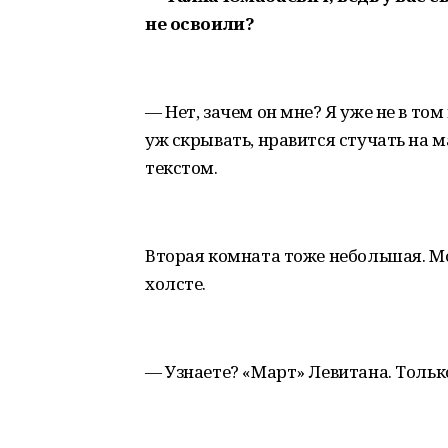
не освоили?
— Нет, зачем он мне? Я уже не в том
уж скрывать, нравится стучать на 
текстом.
Вторая комната тоже небольшая. М
холсте.
— Узнаете? «Март» Левитана. Тольк