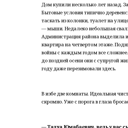
Дом купили несколько лет назад. З
Бытовые условия типично деревенск
таскать из колонки, туалет на улиц
— мыши. Недалеко небольшая свалка
Администрация района выделила и
квартира на четвертом этаже. Подн
войны с каждым годом все сложнее. 
до поздней осени они с супругой ж
году даже перезимовали здесь.
В избе две комнаты. Идеальная чист
скромно. Уже с порога в глаза брос
— Талха Юмабаевич, ведь у вас 