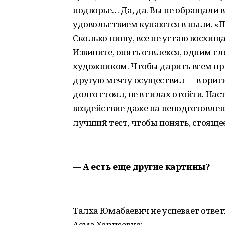
подворье… Да, да. Вы не обращали
удовольствием купаются в пыли. «П
Сколько пишу, все не устаю восхищ
Извините, опять отвлекся, одним сл
художником. Чтобы дарить всем пр
другую мечту осуществил — в оригин
долго стоял, не в силах отойти. На
воздействие даже на неподготовлен
лучший тест, чтобы понять, стояще
— А есть еще другие картины?
Талха Юмабаевич не успевает ответи
Асма Харисовна: