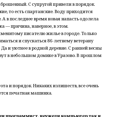
аброшенный. С супругой привели в порядок.
ие, то есть спартанские. Воду приходится
е. А в последнее время новая напасть одолела
 — причина, наверное, в этом.
менитому писателю жилье в городе. Только
иматься и спускаться 86-летнему ветерану
Да и уютнее в родной деревне. С ранней весны
ивут в небольшом домике в Уразово. В прошлом
ота и порядок. Никаких излишеств, все очень
ается печатная машинка.
сын программист, неужели компьютер так и