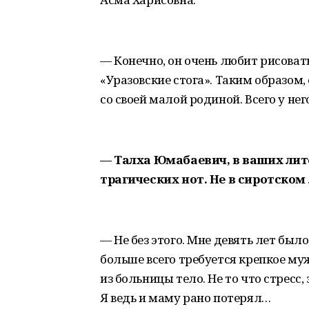
— Конечно, он очень любит рисоват
«Уразовские стога». Таким образом,
со своей малой родиной. Всего у нег
— Талха Юмабаевич, в ваших лит
трагических нот. Не в сиротском
— Не без этого. Мне девять лет был
больше всего требуется крепкое муж
из больницы тело. Не то что стресс,
Я ведь и маму рано потерял…