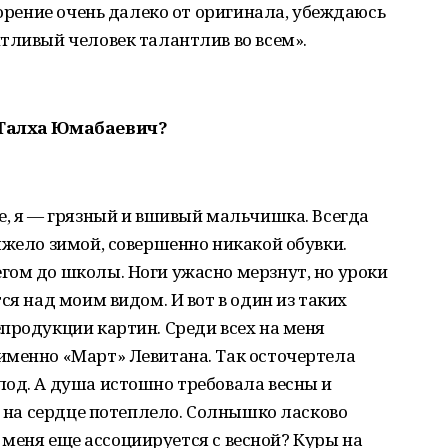
ворение очень далеко от оригинала, убеждаюсь
тливый человек талантлив во всем».
 Талха Юмабаевич?
е, я — грязный и вшивый мальчишка. Всегда
яжело зимой, совершенно никакой обувки.
гом до школы. Ноги ужасно мерзнут, но уроки
ся над моим видом. И вот в один из таких
продукции картин. Среди всех на меня
именно «Март» Левитана. Так осточертела
лод. А душа истошно требовала весны и
у на сердце потеплело. Солнышко ласково
 у меня еще ассоциируется с весной? Куры на