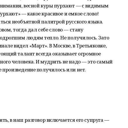
 внимания, весной куры пурхают — с видимым
урхают» — какое красивое и емкое слово!
аться необъятной палитрой русского языка.
овом, тогда дал себе слово — стану
одрогшим людям тепло. Не получилось. Зато
але видел «Март». В Москве, в Третьяковке,
стоящий талант всегда оказывает огромное
ного человека. И мудрить не надо — это самый
е произведение получилось или нет.
ть, в наш разговор включается его супруга —