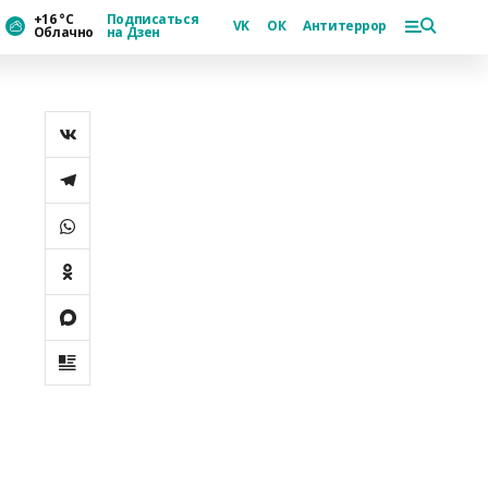
+16 °С
Подписаться
VK
ОК
Антитеррор
Облачно
на Дзен