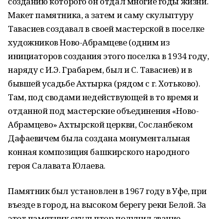
созданию которого он отдал многие годы жизни.
Макет памятника, а затем и саму скульптуру
Тавасиев создавал в своей мастерской в поселке
художников Ново-Абрамцеве (одним из
инициаторов создания этого поселка в 1934 году,
наряду с И.Э. Грабарем, был и С. Тавасиев) и в
бывшей усадьбе Ахтырка (рядом с г. Хотьково).
Там, под сводами недействующей в то время и
отданной под мастерские объединения «Ново-
Абрамцево» Ахтырской церкви, Сосланбеком
Дафаевичем была создана монументальная
конная композиция башкирского народного
героя Салавата Юлаева.
Памятник был установлен в 1967 году в Уфе, при
въезде в город, на высоком берегу реки Белой. За
этот памятник скульптор получил звание