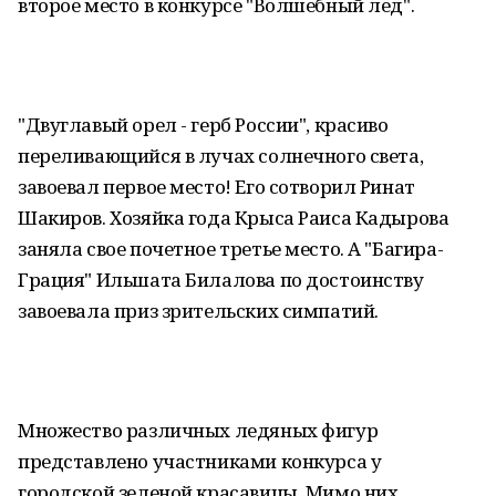
второе место в конкурсе "Волшебный лед".
"Двуглавый орел - герб России", красиво
переливающийся в лучах солнечного света,
завоевал первое место! Его сотворил Ринат
Шакиров. Хозяйка года Крыса Раиса Кадырова
заняла свое почетное третье место. А "Багира-
Грация" Ильшата Билалова по достоинству
завоевала приз зрительских симпатий.
Множество различных ледяных фигур
представлено участниками конкурса у
городской зеленой красавицы. Мимо них