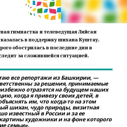
ная гимнастка и телеведущая Ляйсан
сказалась в поддержку шихана Куштау,
рого обострилась в последние дни в
 следит за сложившейся ситуацией.
таю все репортажи из Башкирии, —
тветственны за решения, принимаемые
неизбежно отразятся на будущем наших
цию, когда я привезу своих детей, в
ъяснять им, что когда-то на этом
ый шихан, чудо природы, визитная
о известный в России и за ее
 картины художники и на фоне которого
ие семьи».