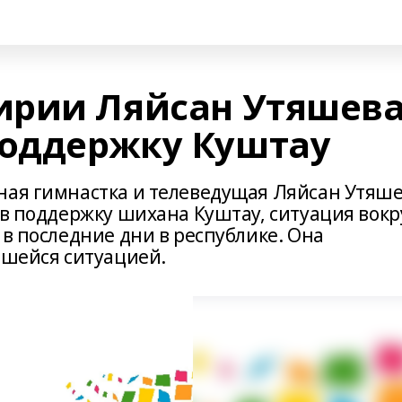
ирии Ляйсан Утяшев
поддержку Куштау
ная гимнастка и телеведущая Ляйсан Утяш
 в поддержку шихана Куштау, ситуация вокр
 в последние дни в республике. Она
вшейся ситуацией.