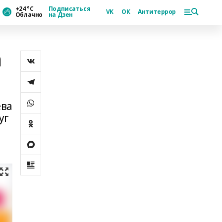
+24 °С
Подписаться
VK
ОК
Антитеррор
Облачно
на Дзен
а
ева
уг